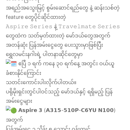
အရည်အသွေးမြင့် စွမ်းဆောင်ရည်တွေ နဲ့ ဆန်းသစ်တဲ့
feature တွေပိုင်ဆိုင်ထားတဲ့
𝙰𝚜𝚙𝚒𝚛𝚎 𝚂𝚎𝚛𝚒𝚎𝚜 နဲ့ 𝚃𝚛𝚊𝚟𝚎𝚕𝚖𝚊𝚝𝚎 𝚂𝚎𝚛𝚒𝚎𝚜
တွေထဲက သတ်မှတ်ထားတဲ့ မော်ဒယ်တွေအတွက်
အတန်ဆုံး ပြန်အမ်းငွေတွေ ပေးသွားမှာဖြစ်ပြီး
ရွှေလမင်းနဂါးရဲ့ ပါတနာဆိုင်တွေမှာ
ဧပြီ ၁ ရက် ကနေ ၃၀ ရက်နေ့ အတွင်း ဝယ်ယူ
ခံစားနိုင်ကြောင်း
သတင်းကောင်းပါးလိုက်ပါတယ်။
ပရိုမိုးရှင်းတွင်ပါဝင်သည့် မော်ဒယ်နှင့် ရရှိမည့် ပြန်
အမ်းငွေများ
𝗔𝘀𝗽𝗶𝗿𝗲 𝟯 (𝗔𝟯𝟭𝟱-𝟱𝟭𝟬𝗣-𝗖𝟲𝗬𝗨 𝗡𝟭𝟬𝟬)
အတွက်
ပြန်အမ်းငွေ ၁ သိန်း ၅ သောင်း ဝန်းကျင်