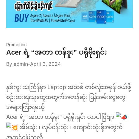
Promotion
Acer ရဲ့ “အတာ တန်ခူး” ပရိုမိုးရှင်း
By
admin
April 3, 2024
နှစ်ကူး သင်္ကြန်မှာ Laptop အသစ် တစ်လုံးအမှန် ဝယ်ဖို့
စဉ်းစားနေသူတွေအတွက်အတန်ဆုံး ပြန်အမ်းငွေတွေ
အများကြီးရမယ့်
Acer ရဲ့ “အတာ တန်ခူး” ပရိုမိုးရှင်း လာပါပြီဗျာ
အိမ်သုံး ၊ လုပ်ငန်းသုံး ၊ ကျောင်းသုံးဖို့အတွက်
အဆင်ပြေသလို