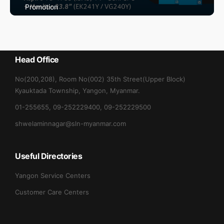
Promotion
Max May Promotion
Head Office
No(200,208), Room No(002) 35th Street(Upper Block)
Kyauktada Township, Yangon, Myanmar.
01-255655, 09-252229400, 09-252229500
shwelaminnagar@sln-myanmar.com
Useful Directories
Yangon Service Centers
Customer Care Centers