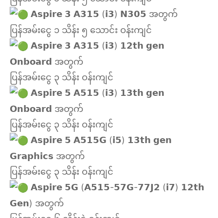
𝗔𝘀𝗽𝗶𝗿𝗲 𝟯 𝗔𝟯𝟭𝟱 (𝗶𝟯) 𝗡𝟯𝟬𝟱 အတွက်
ပြန်အမ်းငွေ ၁ သိန်း ၅ သောင်း ဝန်းကျင်
𝗔𝘀𝗽𝗶𝗿𝗲 𝟯 𝗔𝟯𝟭𝟱 (𝗶𝟯) 𝟭𝟮𝘁𝗵 𝗴𝗲𝗻
𝗢𝗻𝗯𝗼𝗮𝗿𝗱 အတွက်
ပြန်အမ်းငွေ ၃ သိန်း ဝန်းကျင်
𝗔𝘀𝗽𝗶𝗿𝗲 𝟱 𝗔𝟱𝟭𝟱 (𝗶𝟯) 𝟭𝟯𝘁𝗵 𝗴𝗲𝗻
𝗢𝗻𝗯𝗼𝗮𝗿𝗱 အတွက်
ပြန်အမ်းငွေ ၃ သိန်း ဝန်းကျင်
𝗔𝘀𝗽𝗶𝗿𝗲 𝟱 𝗔𝟱𝟭𝟱𝗚 (𝗶𝟱) 𝟭𝟯𝘁𝗵 𝗴𝗲𝗻
𝗚𝗿𝗮𝗽𝗵𝗶𝗰𝘀 အတွက်
ပြန်အမ်းငွေ ၃ သိန်း ဝန်းကျင်
𝗔𝘀𝗽𝗶𝗿𝗲 𝟱𝗚 (𝗔𝟱𝟭𝟱-𝟱𝟳𝗚-𝟳𝟳𝗝𝟮 (𝗶𝟳) 𝟭𝟮𝘁𝗵
𝗚𝗲𝗻) အတွက်