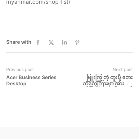
myanmar.com/shop-list/
Share with
Previous post
Next post
Acer Business Series 
မြူးကြွ တဲ့ တူးပို့ တေး
Desktop
သံတွေကြားမှာ အားလုံး 
ပျော်မြူးဖို့အတွက် ရောက်
ရှိလာတဲ့ ပရိုမိုးရှင်းက 
အကြမ်းစား ပြန်အမ်းငွေ
တွေ ပေးထားတဲ့ “အတာ 
တန်ခူး ပရိုမိုးရှင်း