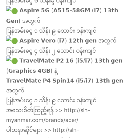
ပြန်အမ်းငွေ ၆ သိန်းခွဲ ဝန်းကျင်
𝗔𝘀𝗽𝗶𝗿𝗲 𝟱𝗚 (𝗔𝟱𝟭𝟱-𝟱𝟴𝗚𝗠 (𝗶𝟳) 𝟭𝟯𝘁𝗵
𝗚𝗲𝗻) အတွက်
ပြန်အမ်းငွေ ၁ သိန်း ၉ သောင်း ဝန်းကျင်
𝗔𝘀𝗽𝗶𝗿𝗲 𝗩𝗲𝗿𝗼 (𝗶𝟳) 𝟭𝟮𝘁𝗵 𝗴𝗲𝗻 အတွက်
ပြန်အမ်းငွေ ၄ သိန်း ၂ သောင်း ဝန်းကျင်
𝗧𝗿𝗮𝘃𝗲𝗹𝗠𝗮𝘁𝗲 𝗣𝟮 𝟭𝟲 (𝗶𝟱/𝗶𝟳) 𝟭𝟯𝘁𝗵 𝗴𝗲𝗻
(𝗚𝗿𝗮𝗽𝗵𝗶𝗰𝘀 𝟰𝗚𝗕) နဲ့
𝗧𝗿𝗮𝘃𝗲𝗹𝗠𝗮𝘁𝗲 𝗣𝟰 𝗦𝗽𝗶𝗻𝟭𝟰 (𝗶𝟱/𝗶𝟳) 𝟭𝟯𝘁𝗵 𝗴𝗲𝗻
အတွက်
ပြန်အမ်းငွေ ၁ သိန်း ၉ သောင်း ဝန်းကျင်
အသေးစိတ်ကြည့်ရန် >>
http://sln-
myanmar.com/brands/acer/
ပါတနာဆိုင်များ >>
http://sln-