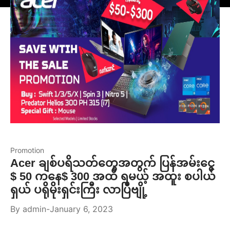
Promotion
Acer ချစ်ပရိသတ်တွေအတွက် ပြန်အမ်းငွေ
$ 50 ကနေ$ 300 အထိ ရမယ့် အထူး စပါယ်
ရှယ် ပရိုမိုးရှင်းကြီး လာပြီဗျို့
By
admin
January 6, 2023