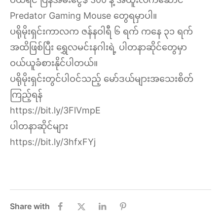
Predator Gaming Mouse တွေရမှာပါ။
ပရိုမိုးရှင်းကာလက ဇန်နဝါရီ ၆ ရက် ကနေ ၃၁ ရက်
အထိဖြစ်ပြီး ရွှေလမင်းနဂါးရဲ့ ပါတနာဆိုင်တွေမှာ
ဝယ်ယူခံစားနိုင်ပါတယ်။
ပရိုမိုးရှင်းတွင်ပါဝင်သည့် မော်ဒယ်များအသေးစိတ်
ကြည့်ရန်
https://bit.ly/3FlVmpE
ပါတနာဆိုင်များ
https://bit.ly/3hfxFYj
Share with