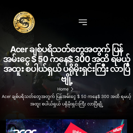
Acer ချစ်ပရိသတ်တွေအတွက် ပြန်
အမ်းငွေ $ 50 ကနေ$ 300 အထိ ရမယ့်
အထူး စပါယ်ရှယ် ပရိုမိုးရှင်းကြီး လာပြီ
ဗျို့
Home
Acer ချစ်ပရိသတ်တွေအတွက် ပြန်အမ်းငွေ $ 50 ကနေ$ 300 အထိ ရမယ့်
အထူး စပါယ်ရှယ် ပရိုမိုးရှင်းကြီး လာပြီဗျို့