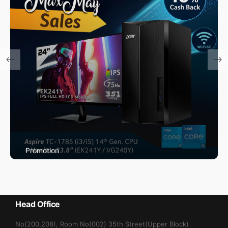
Promotion
Max May Promotion
Head Office
No(200,208), Room No(002) 35th Street(Upper Block)