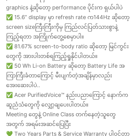
graphics နဲ့ဆိုတော့ performance ပိုင်းက ရှယ်ပါပဲ
✅ 15.6” display မှာ refresh rate က144Hz ဆိုတော့
screen sizeကြီးကြီးကိုမှ ကြည်လင်ပြတ်သားစွာနဲ့
ကြည့်ရတာ အကြိုက်တွေ့စေမှာပါ။
✅ 81.67% screen-to-body ratio ဆိုတော့ မြင်ကွင်း
တွေကို အားပါးတစ်ရကြည့်ရှုနိုင်ပါတယ်။
✅ 50 Wh Li-on Battery ဆိုတော့ Battery Life အ
ကြာကြီးခံတာကြောင့် မီးပျက်တဲ့အချိန်မှာလည်း
အေးဆေးပါပဲ..
✅ Acer PurifiedVoice™ နည်းပညာကြောင့် နောက်က
ဆူညံသံတွေကို လျှော့ချပေးပါတယ်။
Meeting တွေနဲ့ Online Class တက်နေတဲ့သူတွေ
အတွက် အရမ်းအဆင်ပြေပြီး
💚 Two Years Parts & Service Warranty ပါဝင်တာ