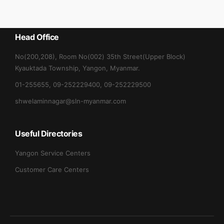
Head Office
No(200,208), Room No(002) 35th Street(Upper Block)
Kyauktada Township, Yangon, Myanmar.
01-255655, 09-252229400, 09-252229500
shwelaminnagar@sln-myanmar.com
Useful Directories
Yangon Service Centers
Customer Care Centers