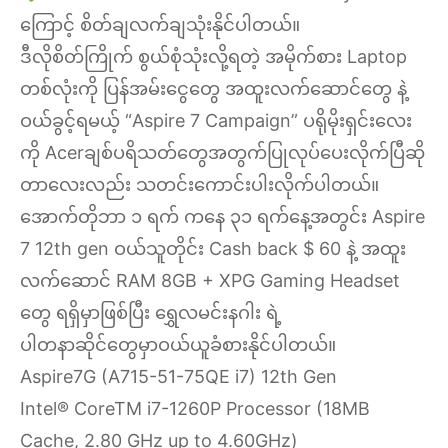
ကြောင့် စိတ်ချလက်ချသုံးနိုင်ပါတယ်။
ဒီလိုစိတ်ကြိုက် စွယ်စုံသုံးလို့ရတဲ့ အမိုက်စား Laptop
တစ်လုံးကို ပြန်အမ်းငွေတွေ အထူးလက်ဆောင်တွေ နဲ့
ဝယ်ခွင့်ရမယ့် “Aspire 7 Campaign” ပရိုမိုးရှင်းလေး
ကို Acerချစ်ပရိသတ်တွေအတွက်ပြုလုပ်ပေးလိုက်ပြီဆို
တာလေးလည်း သတင်းကောင်းပါးလိုက်ပါတယ်။
အောက်တိုဘာ ၁ ရက် ကနေ ၃၁ ရက်နေ့အတွင်း Aspire
7 12th gen ဝယ်သူတိုင်း Cash back $ 60 နဲ့ အထူး
လက်ဆောင် RAM 8GB + XPG Gaming Headset
တွေ ရရှိမှာဖြစ်ပြီး ရွှေလမင်းနဂါး ရဲ့
ပါတနာဆိုင်တွေမှာဝယ်ယူခံစားနိုင်ပါတယ်။
Aspire7G (A715-51-75QE i7) 12th Gen
Intel® CoreTM i7-1260P Processor (18MB
Cache, 2.80 GHz up to 4.60GHz)