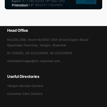
Promotion
Max May Promotion
Head Office
No(200,208), Room No(002) 35th Street(Upper Block)
Kyauktada Township, Yangon, Myanmar.
01-255655, 09-252229400, 09-252229500
shwelaminnagar@sln-myanmar.com
Useful Directories
Yangon Service Centers
Customer Care Centers