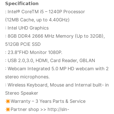
𝗦𝗽𝗲𝗰𝗶𝗳𝗶𝗰𝗮𝘁𝗶𝗼𝗻
: Intel® CoreTM i5 – 1240P Processor
(12MB Cache, up to 4.40GHz)
: Intel UHD Graphics
: 8GB DDR4 2666 MHz Memory (Up to 32GB),
512GB PCIE SSD
: 23.8″FHD Monitor 1080P.
: USB 2.0,3.0, HDMI, Card Reader, GBLAN
: Webcam Integrated 5.0 MP HD webcam with 2
stereo microphones.
: Wireless Keyboard, Mouse and Internal built- in
Stereo Speaker
✴️Warranty – 3 Years Parts & Service
✴️Partner shop >>
http://sln-