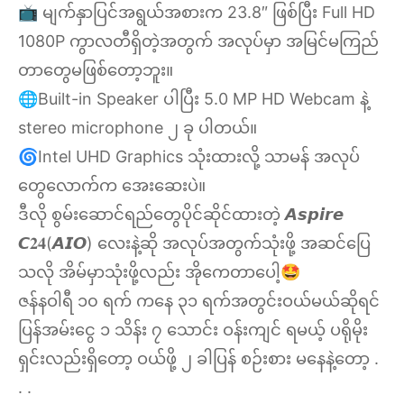
📺 မျက်နှာပြင်အရွယ်အစားက 23.8″ ဖြစ်ပြီး Full HD
1080P ကွာလတီရှိတဲ့အတွက် အလုပ်မှာ အမြင်မကြည်
တာတွေမဖြစ်တော့ဘူး။
🌐Built-in Speaker ပါပြီး 5.0 MP HD Webcam နဲ့
stereo microphone ၂ ခု ပါတယ်။
🌀Intel UHD Graphics သုံးထားလို့ သာမန် အလုပ်
တွေလောက်က အေးဆေးပဲ။
ဒီလို စွမ်းဆောင်ရည်တွေပိုင်ဆိုင်ထားတဲ့ 𝘼𝙨𝙥𝙞𝙧𝙚
𝘾𝟐𝟒(𝘼𝙄𝙊) လေးနဲ့ဆို အလုပ်အတွက်သုံးဖို့ အဆင်ပြေ
သလို အိမ်မှာသုံးဖို့လည်း အိုကေတာပေါ့🤩
ဇန်နဝါရီ ၁၀ ရက် ကနေ ၃၁ ရက်အတွင်းဝယ်မယ်ဆိုရင်
ပြန်အမ်းငွေ ၁ သိန်း ၇ သောင်း ဝန်းကျင် ရမယ့် ပရိုမိုး
ရှင်းလည်းရှိတော့ ဝယ်ဖို့ ၂ ခါပြန် စဉ်းစား မနေနဲ့တော့ .
. .