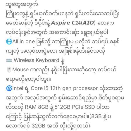
သူတွေအတွက်
ကြိုးတွေနဲ့ ရှုပ်ယှက်ခက်မနေဘဲ ရှင်းလင်းသေသပ်ပြီး
ခေတ်ဆန်တဲ့ ဒီဇိုင်းနဲ့ 𝘼𝙨𝙥𝙞𝙧𝙚 𝘾𝟐𝟒(𝘼𝙄𝙊) လေးက
လုပ်ငန်းခွင်အတွက် အကောင်းဆုံး ရွေးချယ်မှုပါ
🌐All in one ဖြစ်လို့ ဘာကြိုးမှ မလိုဘဲ သပ်ရပ် စနစ်
ကျတဲ့ အလုပ်စားပွဲလေး အဖြစ်ဖန်တီးနိုင်သလို
⌨️ Wireless Keyboard နဲ့
🖱️Mouse ကလည်း နဂိုပါပြီးသားဆိုတော့ ထပ်ဝယ်
စရာမလိုတော့ပါဘူး။
🌀Intel ရဲ့ Core i5 12th gen processor သုံးထားတဲ့
အတွက် အလုပ်အတွက် စွမ်းဆောင်ရည်မှာ စိတ်ပူစရာမ
လိုသလို RAM 8GB နဲ့ 512GB PCIe SSD ပါတာ
ကြောင့် မြန်ဆန်သွက်လက်နေစေမှာပါ။(8GB နဲ့ မ
လောက်ရင် 32GB အထိ တိုးလို့ရတယ်)