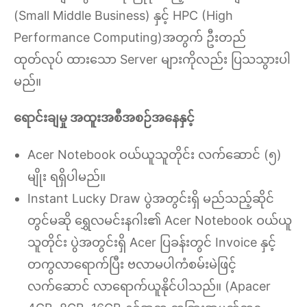
(Small Middle Business) နှင့် HPC (High
Performance Computing)အတွက် ဦးတည်
ထုတ်လုပ် ထားသော Server များကိုလည်း ပြသသွားပါ
မည်။
ရောင်းချမှု အထူးအစီအစဉ်အနေနှင့်
Acer Notebook ဝယ်ယူသူတိုင်း လက်ဆောင် (၅)
မျိုး ရရှိပါမည်။
Instant Lucky Draw ပွဲအတွင်းရှိ မည်သည့်ဆိုင်
တွင်မဆို ရွှေလမင်းနဂါး၏ Acer Notebook ဝယ်ယူ
သူတိုင်း ပွဲအတွင်းရှိ Acer ပြခန်းတွင် Invoice နှင့်
တကွလာရောက်ပြီး ဗလာမပါကံစမ်းမဲဖြင့်
လက်ဆောင် လာရောက်ယူနိုင်ပါသည်။ (Apacer