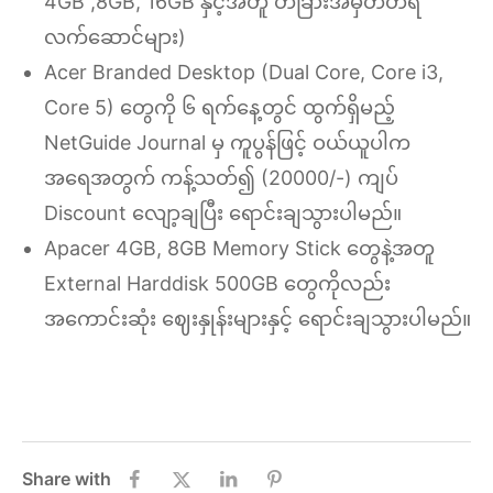
4GB ,8GB, 16GB နှင့်အတူ တခြားအမှတ်တရ
လက်ဆောင်များ)
Acer Branded Desktop (Dual Core, Core i3,
Core 5) တွေကို ၆ ရက်နေ့တွင် ထွက်ရှိမည့်
NetGuide Journal မှ ကူပွန်ဖြင့် ဝယ်ယူပါက
အရေအတွက် ကန့်သတ်၍ (20000/-) ကျပ်
Discount လျော့ချပြီး ရောင်းချသွားပါမည်။
Apacer 4GB, 8GB Memory Stick တွေနဲ့အတူ
External Harddisk 500GB တွေကိုလည်း
အကောင်းဆုံး ဈေးနှုန်းများနှင့် ရောင်းချသွားပါမည်။
Share with