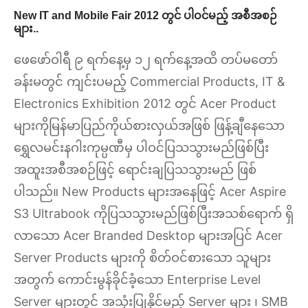
New IT and Mobile Fair 2012 တွင် ပါဝင်မည့် အစီအစဉ်
များ..
ဖေဖော်ဝါရီ ၉ ရက်နေ့မှ ၁၂ ရက်နေ့အထိ တပ်မတော်
ခန်းမတွင် ကျင်းပမည့် Commercial Products, IT &
Electronics Exhibition 2012 တွင် Acer Product
များကိုမြန်မာပြည်ကိုယ်စားလှယ်အဖြစ် ဖြန့်ချီနေသော
ရွှေလမင်းနဂါးကုမ္ပဏီမှ ပါဝင်ပြသသွားမည်ဖြစ်ပြီး
အထူးအစီအစဉ်ဖြင့် ရောင်းချပြသသွားမည် ဖြစ်
ပါသည်။ New Products များအနေဖြင့် Acer Aspire
S3 Ultrabook ကိုပြသသွားမည်ဖြစ်ပြီးအသစ်ရောက် ရှိ
လာသော Acer Branded Desktop များအပြင် Acer
Server Products များကို စိတ်ဝင်စားသော သူများ
အတွက် ကောင်းမွန်ခိုင်ခံ့သော Enterprise Level
Server များတွင် အသုံးပြုနိုင်မည့် Server များ ၊ SMB