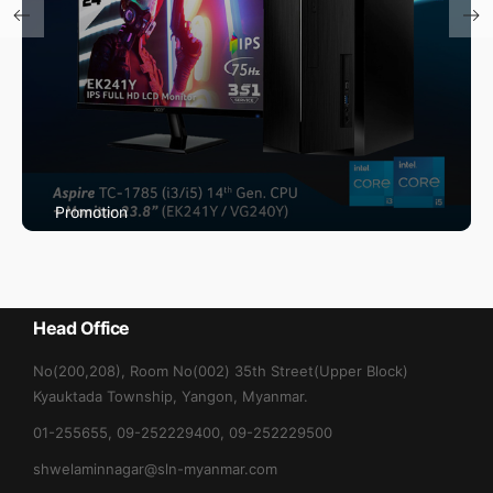
Promotion
Max May Promotion
Head Office
No(200,208), Room No(002) 35th Street(Upper Block)
Kyauktada Township, Yangon, Myanmar.
01-255655, 09-252229400, 09-252229500
shwelaminnagar@sln-myanmar.com