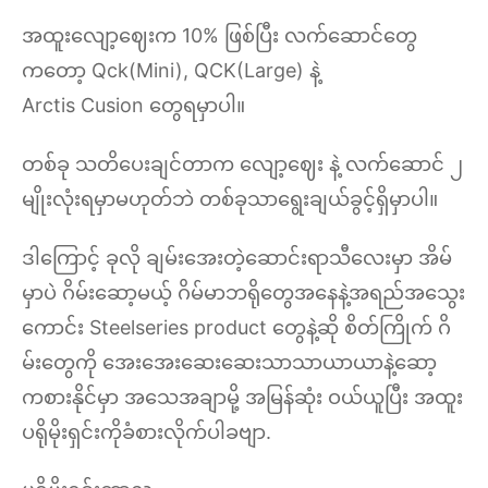
အထူးလျော့ဈေးက 10% ဖြစ်ပြီး လက်ဆောင်တွေ
ကတော့ Qck(Mini), QCK(Large) နဲ့
Arctis Cusion တွေရမှာပါ။
တစ်ခု သတိပေးချင်တာက လျော့ဈေး နဲ့ လက်ဆောင် ၂
မျိုးလုံးရမှာမဟုတ်ဘဲ တစ်ခုသာရွေးချယ်ခွင့်ရှိမှာပါ။
ဒါကြောင့် ခုလို ချမ်းအေးတဲ့ဆောင်းရာသီလေးမှာ အိမ်
မှာပဲ ဂိမ်းဆော့မယ့် ဂိမ်မာဘရိုတွေအနေနဲ့အရည်အသွေး
ကောင်း Steelseries product တွေနဲ့ဆို စိတ်ကြိုက် ဂိ
မ်းတွေကို အေးအေးဆေးဆေးသာသာယာယာနဲ့ဆော့
ကစားနိုင်မှာ အသေအချာမို့ အမြန်ဆုံး ဝယ်ယူပြီး အထူး
ပရိုမိုးရှင်းကိုခံစားလိုက်ပါခဗျာ.