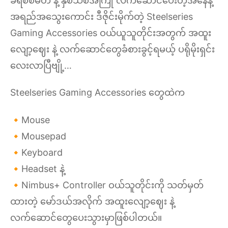
ခရစ်စမတ် နဲ့ နှစ်သစ်အကြို လက်ဆောင်ပေးတဲ့အနေနဲ့
အရည်အသွေးကောင်း ဒီဇိုင်းမိုက်တဲ့ Steelseries
Gaming Accessories ဝယ်ယူသူတိုင်းအတွက် အထူး
လျော့ဈေး နဲ့ လက်ဆောင်တွေခံစားခွင့်ရမယ့် ပရိုမိုးရှင်း
လေးလာပြီဗျို့…
Steelseries Gaming Accessories တွေထဲက
🔸Mouse
🔸Mousepad
🔸Keyboard
🔸Headset နဲ့
🔸Nimbus+ Controller ဝယ်သူတိုင်းကို သတ်မှတ်
ထားတဲ့ မော်ဒယ်အလိုက် အထူးလျော့ဈေး နဲ့
လက်ဆောင်တွေပေးသွားမှာဖြစ်ပါတယ်။