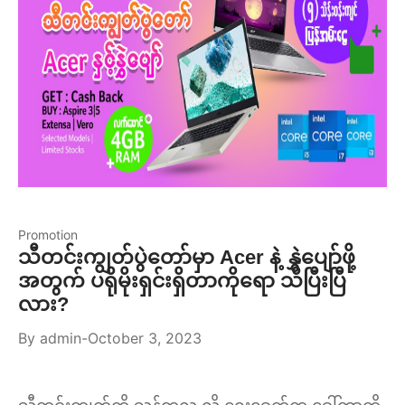
Promotion
သီတင်းကျွတ်ပွဲတော်မှာ Acer နဲ့ နွှဲပျော်ဖို့
အတွက် ပရိုမိုးရှင်းရှိတာကိုရော သိပြီးပြီ
လား?
By
admin
October 3, 2023