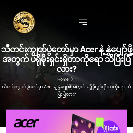
သီတင်းကျွတ်ပွဲတော်မှာ Acer နဲ့ နွှဲပျော်ဖို့
အတွက် ပရိုမိုးရှင်းရှိတာကိုရော သိပြီးပြီ
လား?
Home
သီတင်းကျွတ်ပွဲတော်မှာ Acer နဲ့ နွှဲပျော်ဖို့အတွက် ပရိုမိုးရှင်းရှိတာကိုရော သိ
ပြီးပြီလား?