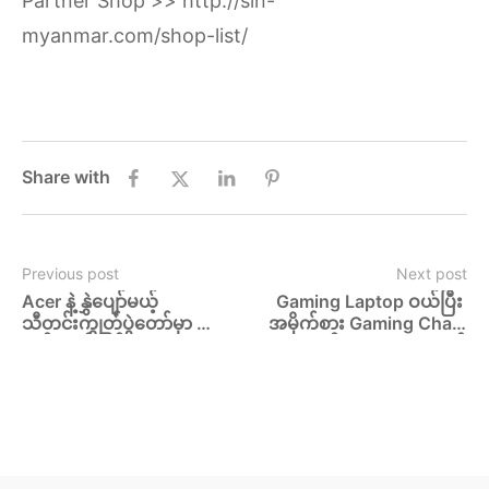
Partner Shop >>
http://sln-
myanmar.com/shop-list/
Share with
Previous post
Next post
Acer နဲ့ နွှဲပျော်မယ့် 
Gaming Laptop ဝယ်ပြီး 
သီတင်းကျွတ်ပွဲတော်မှာ 
အမိုက်စား Gaming Chair 
တန်မှတန် မြန်မာငွေဈေးနဲ့ 
နဲ့ အလန်းစား Jacket တစ်
ဝယ်ခွင့်ရမယ့် Aspire 3 
ထည် လက်ဆောင်ရမယ့် 
လေး
အခွင့်အရေး