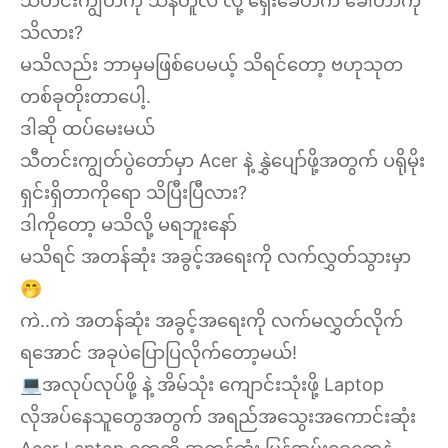
သီတင်းကျွတ်ကို သန်တူလ လို့ ရှေးခေတ်က ခေါ်တာကို
သိလား?
မသိလည်း ဘာမှမဖြစ်ပေမယ့် သိရင်တော့ ဗဟုသုတ
တစ်ခုတိုးတာပေါ့.
ဒါဆို ထပ်မေးမယ်
သီတင်းကျွတ်ပွဲတော်မှာ Acer နဲ့ နွှဲပျော်ဖို့အတွက် ပရိုမိုး
ရှင်းရှိတာကိုရော သိပြီးပြီလား?
ဒါကိုတော့ မသိလို့ မရဘူးနော်
မသိရင် အတန်ဆုံး အခွင့်အရေးကို လက်လွှတ်သွားမှာ
🤭
ကဲ..ကဲ အတန်ဆုံး အခွင့်အရေးကို လက်မလွှတ်လိုက်
ရအောင် အခုပဲပြောပြလိုက်တော့မယ်!
💻အလုပ်လုပ်ဖို့ နဲ့ အိမ်သုံး ကျောင်းသုံးဖို့ Laptop
လိုအပ်နေသူတွေအတွက် အရည်အသွေးအကောင်းဆုံး