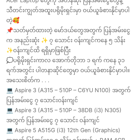
Acer Laptop တွေကို အတန်ဆုံး ပြန်အမ်းငွေတွေနဲ့
သီတင်းကျွတ်အထူးပရိုမိုးရှင်းမှာ ဝယ်ယူခံစားနိုင်မှာပါ
တဲ့🥰
📌သတ်မှတ်ထားတဲ့ မော်ဒယ်တွေအတွက် ပြန်အမ်းငွေ
က အနည်းဆုံး ✨ ၇ သောင်း ဝန်းကျင်ကနေ ၅ သိန်း
✨ဝန်းကျင်ထိ ရရှိမှာဖြစ်ပြီး
💭ပရိုမိုးရှင်းကာလ အောက်တိုဘာ ၁ ရက် ကနေ ၃၁
ရက်အတွင်း ပါတနာဆိုင်တွေမှာ ဝယ်ယူခံစားနိုင်မှာပါ။
အသေးစိတ်က . . .
💻 Aspire 3 (A315 – 510P – C6YU N100) အတွက်
ပြန်အမ်းငွေ ၇ သောင်းဝန်းကျင်
💻 Aspire 3 (A315 – 510P – 38DB (i3) N305)
အတွက် ပြန်အမ်းငွေ ၇ သောင်း ဝန်းကျင်
💻 Aspire 5 A515G (i3) 12th Gen (Graphics)