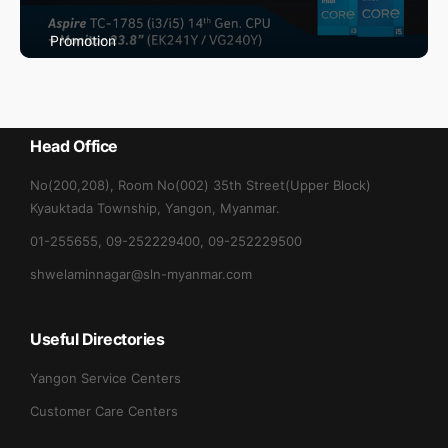
Promotion
Max May Promotion
Head Office
No(200,208), Room No(002) 35th Street(Upper Block)
Kyauktada Township, Yangon, Myanmar.
01-255655, 09-252229400, 09-252229500
shwelaminnagar@sln-myanmar.com
Useful Directories
Yangon Service Centers
Customer Care Centers